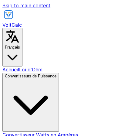
Skip to main content
VoltCalc
Français
Accueil
Loi d'Ohm
Convertisseurs de Puissance
Convertisseur Watts en Ampères