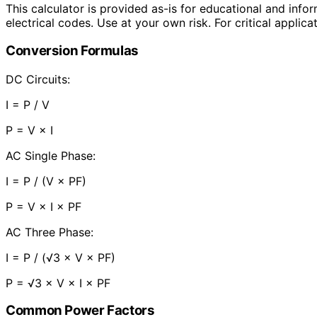
This calculator is provided as-is for educational and info
electrical codes. Use at your own risk. For critical applica
Conversion Formulas
DC Circuits:
I = P / V
P = V × I
AC Single Phase:
I = P / (V × PF)
P = V × I × PF
AC Three Phase:
I = P / (√3 × V × PF)
P = √3 × V × I × PF
Common Power Factors