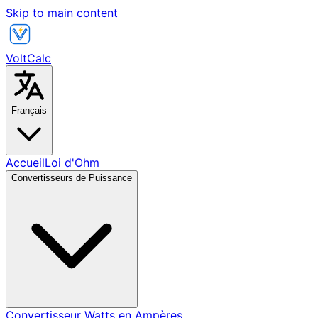
Skip to main content
VoltCalc
Français
Accueil
Loi d'Ohm
Convertisseurs de Puissance
Convertisseur Watts en Ampères